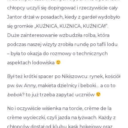
chłopcy uczyli się dopingować i rzeczywiście cały
Jantor drżał w posadach, kiedy z gardeł wydobyło
się gromkie „KUŹNICA, KUŹNICA, KUŹNICA!!”.
Duże zainteresowanie wzbudziła rolba, która
podczas naszej wizyty zrobiła rundę po tafli lodu
– była to okazja do rozmowy o technicznych
aspektach lodowiska
Był też krótki spacer po Nikiszowcu: rynek, kościół
pw. św. Anny, makieta dzielnicy i beboki… a co to
bebok
? to już trzeba zapytać uczniów
No i oczywiście wisienka na torcie, crème de la
crème wycieczki, czyli jazda na łyżwach. Każdy z
chłopców dostał od klubu kask hokejowy oraz