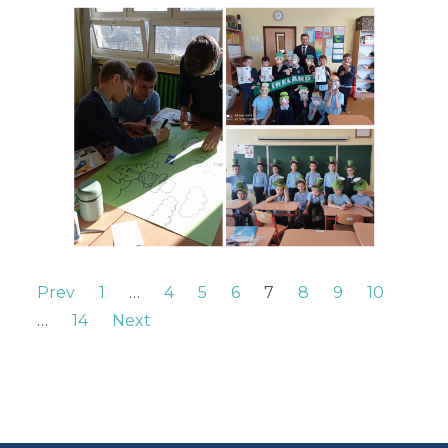
Prev
1
…
4
5
6
7
8
9
10
…
14
Next