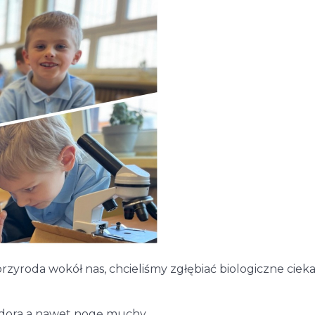
rzyroda wokół nas, chcieliśmy zgłębiać biologiczne ciek
midora a nawet nogę muchy.