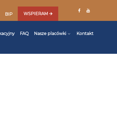
WSPIERAM 🡪
BIP
kacyjny
FAQ
Nasze placówki
Kontakt