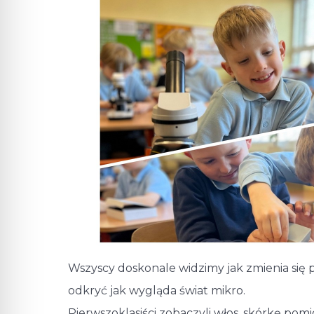
Wszyscy doskonale widzimy jak zmienia się p
odkryć jak wygląda świat mikro.
Pierwszoklasiści zobaczyli włos, skórkę po