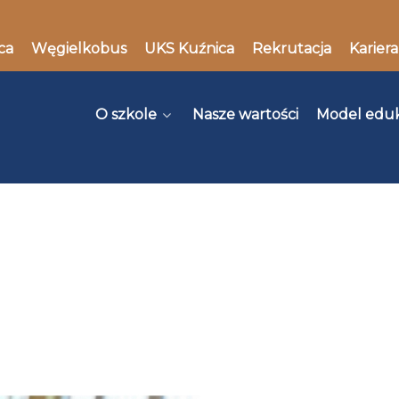
ca
Węgielkobus
UKS Kuźnica
Rekrutacja
Kariera
O szkole
Nasze wartości
Model edu