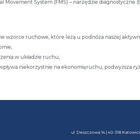
nal Movement System (FMS) – narzędzie diagnostyczne (t
e wzorce ruchowe, które leżą u podnóża naszej aktywnoś
omie,
czenia w układzie ruchu,
pływa niekorzystnie na ekonomięruchu, podwyższa ryzyk
ul. Deszczowa 14 | 40-318 Katowic