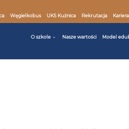
ca
Węgielkobus
UKS Kuźnica
Rekrutacja
Kariera
O szkole
Nasze wartości
Model edu