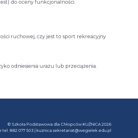
est) do oceny funkcjonalności.
ci ruchowej, czy jest to sport rekreacyjny
o odniesienia urazu lub przeciążenia.
© Szkoła Podstawowa dla Chłopców KUŹNICA 2026
e tel. 882 077 503 | kuznica.sekretariat@wegielek.edu.pl