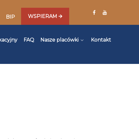
WSPIERAM 🡪
BIP
kacyjny
FAQ
Nasze placówki
Kontakt