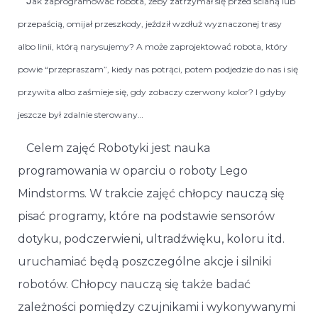
   J
ak zaprogramować robota, żeby zatrzymał się przed ścianą lub
przepaścią, omijał przeszkody, jeździł wzdłuż wyznaczonej trasy
albo linii, którą narysujemy? A może zaprojektować robota, który
powie “przepraszam”, kiedy nas potrąci, potem podjedzie do nas i się
przywita albo zaśmieje się, gdy zobaczy czerwony kolor? I gdyby
jeszcze był zdalnie sterowany…
Celem zajęć Robotyki jest nauka
programowania w oparciu o roboty Lego
Mindstorms. W trakcie zajęć chłopcy nauczą się
pisać programy, które na podstawie sensorów
dotyku, podczerwieni, ultradźwięku, koloru itd.
uruchamiać będą poszczególne akcje i silniki
robotów. Chłopcy nauczą się także badać
zależności pomiędzy czujnikami i wykonywanymi