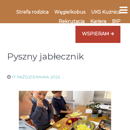
Strefa rodzica
Węgielkobus
UKS Kuźnica
Rekrutacja
Kariera
BIP
WSPIERAM 🡪
Pyszny jabłecznik
17 PAŹDZIERNIKA 2022