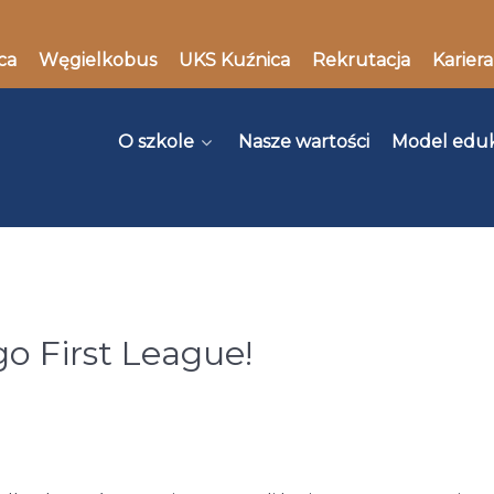
ca
Węgielkobus
UKS Kuźnica
Rekrutacja
Kariera
O szkole
Nasze wartości
Model edu
go First League!