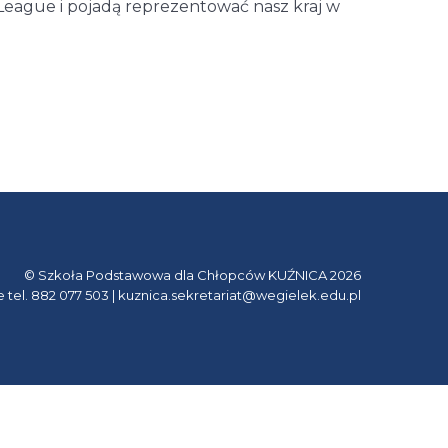
 League i pojadą reprezentować nasz kraj w
© Szkoła Podstawowa dla Chłopców KUŹNICA 2026
e tel. 882 077 503 | kuznica.sekretariat@wegielek.edu.pl