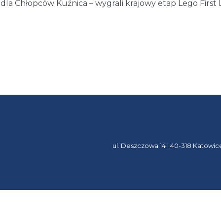
dla Chłopców Kuźnica – wygrali krajowy etap Lego First
ul. Deszczowa 14 | 40-318 Katowic