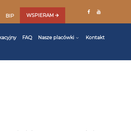
WSPIERAM 🡪
BIP
kacyjny
FAQ
Nasze placówki
Kontakt