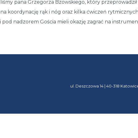
iliśmy pana Grzegorza Bzowskiego, który przeprowadził l
 na koordynację rąk i nóg oraz kilka ćwiczeń rytmiczny
i pod nadzorem Gościa mieli okazję zagrać na instrumen
ul. Deszczowa 14 | 40-318 Katowic