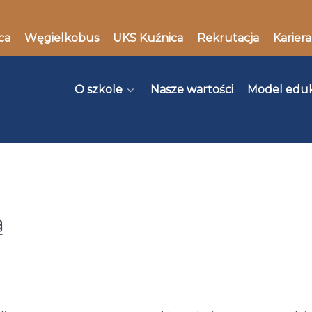
ca
Węgielkobus
UKS Kuźnica
Rekrutacja
Kariera
O szkole
Nasze wartości
Model edu
ą