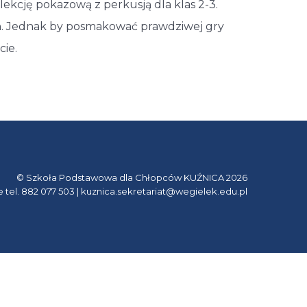
ekcję pokazową z perkusją dla klas 2-3.
ch. Jednak by posmakować prawdziwej gry
cie.
© Szkoła Podstawowa dla Chłopców KUŹNICA 2026
e tel. 882 077 503 | kuznica.sekretariat@wegielek.edu.pl