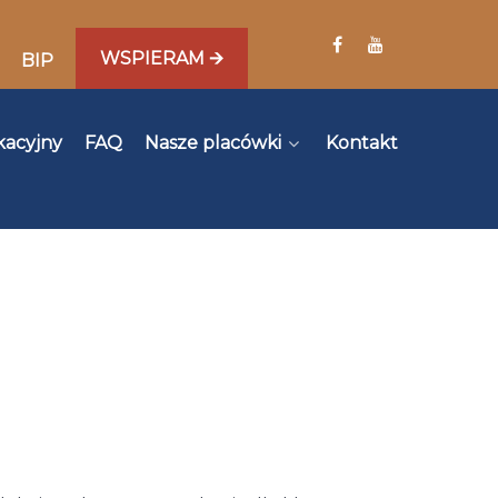
WSPIERAM 🡪
BIP
kacyjny
FAQ
Nasze placówki
Kontakt