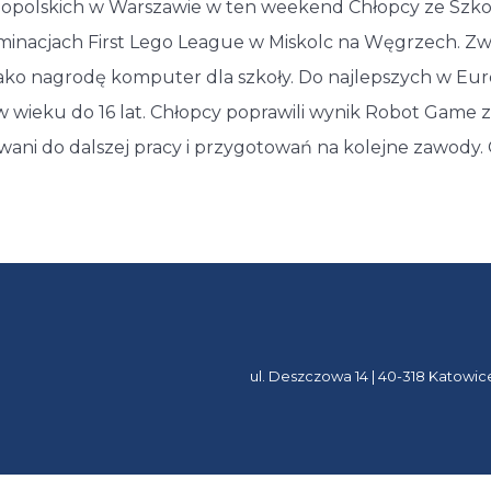
opolskich w Warszawie w ten weekend Chłopcy ze Szko
liminacjach First Lego League w Miskolc na Węgrzech. Zw
 jako nagrodę komputer dla szkoły. Do najlepszych w Eur
wieku do 16 lat. Chłopcy poprawili wynik Robot Game z e
wani do dalszej pracy i przygotowań na kolejne zawody.
ul. Deszczowa 14 | 40-318 Katowic