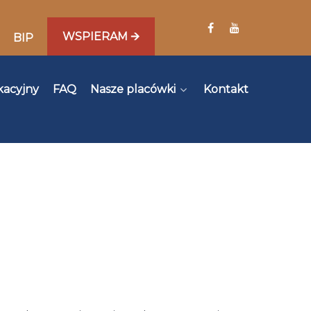
WSPIERAM 🡪
BIP
kacyjny
FAQ
Nasze placówki
Kontakt