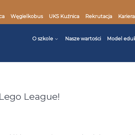
ca
Węgielkobus
UKS Kuźnica
Rekrutacja
Kariera
O szkole
Nasze wartości
Model edu
 Lego League!