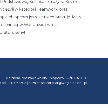
ł Podstawowej Kuźnica – drużyna Kuźnica
yciężyli w kategorii Teamwork, oraz
opie chłopcom jeszcze nieco brakuje. Mają
liminacji w Warszawie i wrócili
 Gratulujemy!
© Szkoła Podstawowa dla Chłopców KUŹNICA 2026
e tel. 882 077 503 | kuznica.sekretariat@wegielek.edu.pl