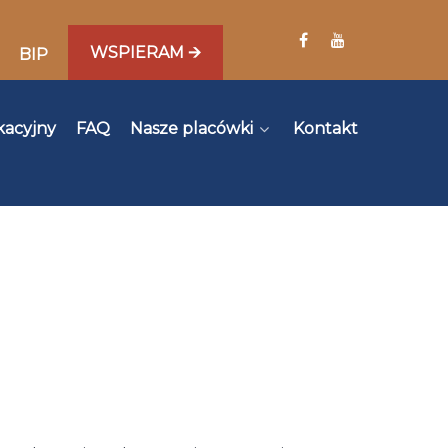
WSPIERAM 🡪
BIP
kacyjny
FAQ
Nasze placówki
Kontakt