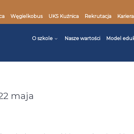
ca
Węgielkobus
UKS Kuźnica
Rekrutacja
Kariera
O szkole
Nasze wartości
Model edu
 22 maja