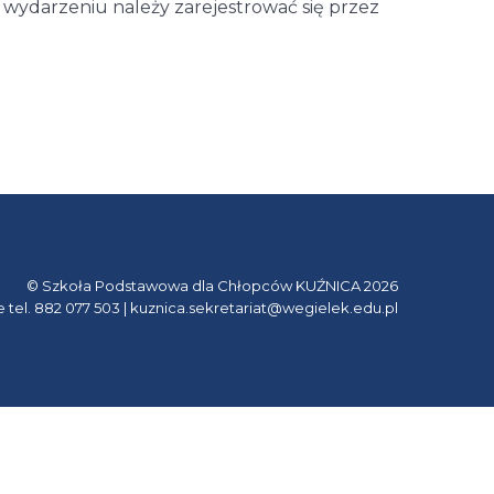
w wydarzeniu należy zarejestrować się przez
© Szkoła Podstawowa dla Chłopców KUŹNICA 2026
e tel. 882 077 503 | kuznica.sekretariat@wegielek.edu.pl