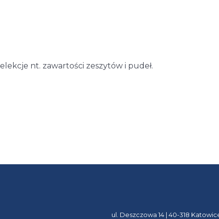
elekcje nt. zawartości zeszytów i pudeł.
ul. Deszczowa 14 | 40-318 Katowic