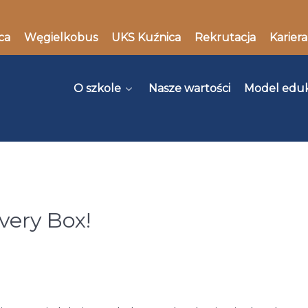
ca
Węgielkobus
UKS Kuźnica
Rekrutacja
Kariera
O szkole
Nasze wartości
Model edu
very Box!