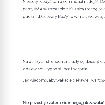
Niestety, kiedyś ten dzień musiał nadejść. D
pomysły! Aby rozstanie z Kuźnicą trochę o
pudła – „Discovery Box’y”, a w nich, we wstępi
Na dalszych stronach znalazły się dziesiątk
z dziewięciu tygodni lipca i sierpnia.
Jak wiadomo, aby wakacje ciekawie i wartoś
Nie pozostaje zatem nic innego, jak zawołać „