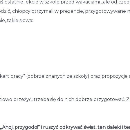
ziś ostatnie lekcje w szkole przed wakacjami…ale od czego
słodzić, chłopcy otrzymali w prezencie, przygotowywan
e, takie słowa:
i „kart pracy” (dobrze znanych ze szkoły) oraz propozyc
ciowo przeżyć, trzeba się do nich dobrze przygotować. 
Ahoj, przygodo!” i ruszyć odkrywać świat, ten daleki i ten