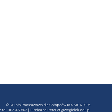
© Szkoła Podstawowa dla Chłopców KUŹNICA 2026
e tel. 882 077 503 | kuznica.sekretariat@wegielek.edu.pl