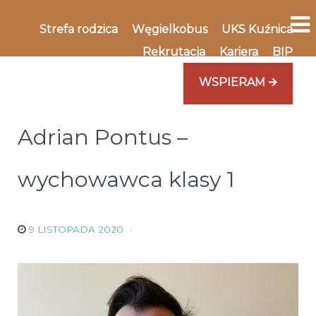
Strefa rodzica
Węgielkobus
UKS Kuźnica
Rekrutacja
Kariera
BIP
WSPIERAM 🡪
Adrian Pontus –
wychowawca klasy 1
9 LISTOPADA 2020